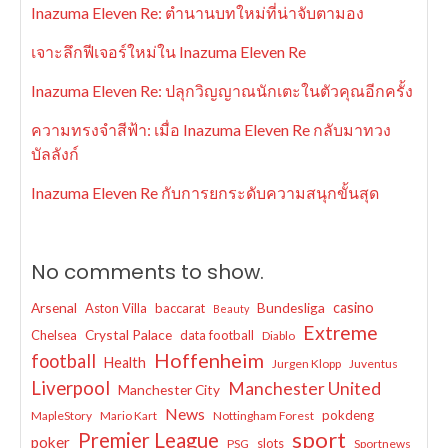
Inazuma Eleven Re: ตำนานบทใหม่ที่น่าจับตามอง
เจาะลึกฟีเจอร์ใหม่ใน Inazuma Eleven Re
Inazuma Eleven Re: ปลุกวิญญาณนักเตะในตัวคุณอีกครั้ง
ความทรงจำสีฟ้า: เมื่อ Inazuma Eleven Re กลับมาทวง
บัลลังก์
Inazuma Eleven Re กับการยกระดับความสนุกขั้นสุด
No comments to show.
Arsenal
Bundesliga
casino
Aston Villa
baccarat
Beauty
Extreme
Crystal Palace
Chelsea
data football
Diablo
Hoffenheim
football
Health
Jurgen Klopp
Juventus
Liverpool
Manchester United
Manchester City
News
pokdeng
MapleStory
Mario Kart
Nottingham Forest
sport
Premier League
poker
slots
PSG
Sportnews