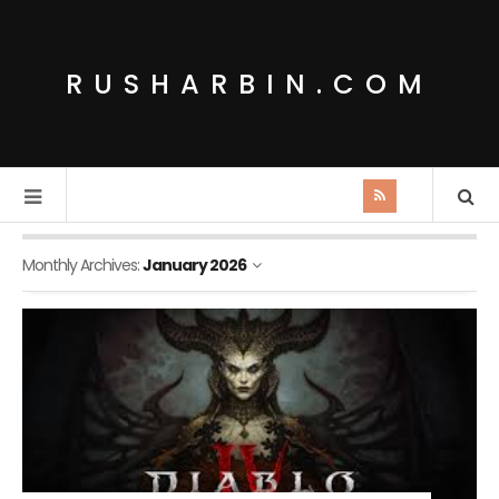
RUSHARBIN.COM
Monthly Archives:
January 2026