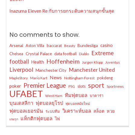
Inazuma Eleven Re กับการยกระดับความสนุกขั้นสุด
No comments to show.
Arsenal
Bundesliga
casino
Aston Villa
baccarat
Beauty
Extreme
Crystal Palace
Chelsea
data football
Diablo
Hoffenheim
football
Health
Jurgen Klopp
Juventus
Liverpool
Manchester United
Manchester City
News
pokdeng
MapleStory
Mario Kart
Nottingham Forest
sport
Premier League
poker
slots
PSG
Sportnews
UFABET
ทีมฟุตบอล
บาคาร่า
West Ham
บุนเดสลีกา
ฟุตบอลยุโรป
ฟุตบอลสมัยใหม่
ฟุตบอลเยอรมัน
วิเคราะห์บอล
สล็อต
หวย
ระบบทีม
แท็กติกฟุตบอล
ไพ่
เกมรุก