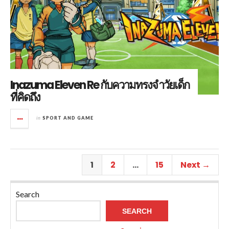
Inazuma Eleven Re กับความทรงจำวัยเด็ก
ที่คิดถึง
in
SPORT AND GAME
1
2
…
15
Next →
Search
SEARCH