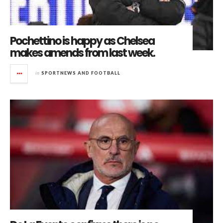
Pochettino is happy as Chelsea
makes amends from last week.
in
SPORTNEWS AND FOOTBALL