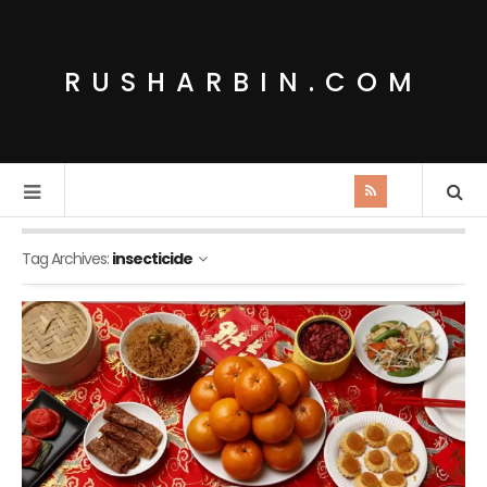
RUSHARBIN.COM
Tag Archives:
insecticide