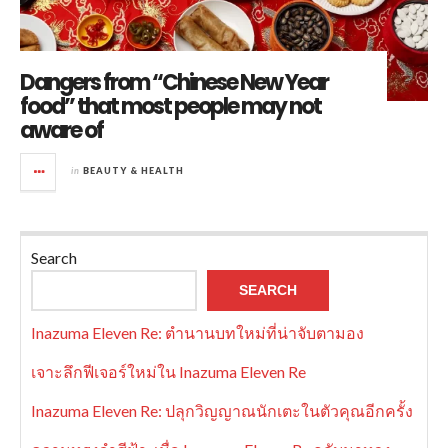
Dangers from “Chinese New Year
food” that most people may not
aware of
in
BEAUTY & HEALTH
Search
SEARCH
Inazuma Eleven Re: ตำนานบทใหม่ที่น่าจับตามอง
เจาะลึกฟีเจอร์ใหม่ใน Inazuma Eleven Re
Inazuma Eleven Re: ปลุกวิญญาณนักเตะในตัวคุณอีกครั้ง