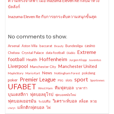
ความทรงจำสีฟ้า: เมื่อ Inazuma Eleven Re กลับมาทวง
บัลลังก์
Inazuma Eleven Re กับการยกระดับความสนุกขั้นสุด
No comments to show.
Arsenal
Bundesliga
casino
Aston Villa
baccarat
Beauty
Extreme
Crystal Palace
Chelsea
data football
Diablo
Hoffenheim
football
Health
Jurgen Klopp
Juventus
Liverpool
Manchester United
Manchester City
News
pokdeng
MapleStory
Mario Kart
Nottingham Forest
sport
Premier League
poker
slots
PSG
Sportnews
UFABET
ทีมฟุตบอล
บาคาร่า
West Ham
บุนเดสลีกา
ฟุตบอลยุโรป
ฟุตบอลสมัยใหม่
ฟุตบอลเยอรมัน
วิเคราะห์บอล
สล็อต
หวย
ระบบทีม
แท็กติกฟุตบอล
ไพ่
เกมรุก