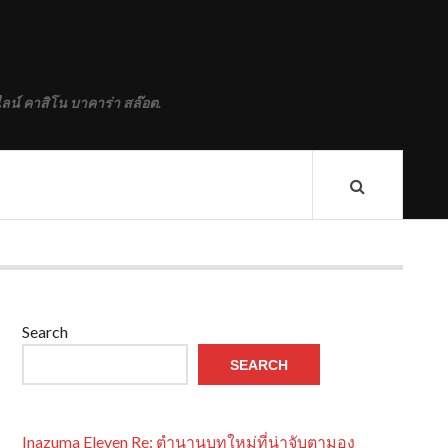
ลน์ คาสิโน บาคาร่า สล๊อต.
Search
SEARCH
Inazuma Eleven Re: ตำนานบทใหม่ที่น่าจับตามอง