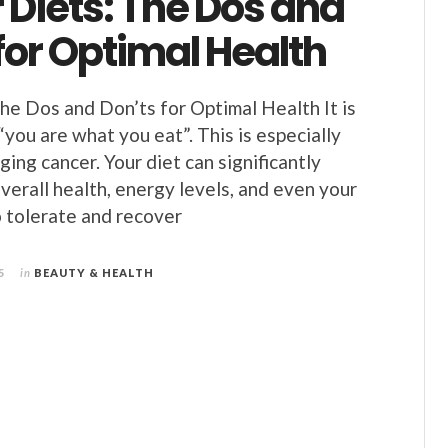
 Diets: The Dos and
for Optimal Health
he Dos and Don’ts for Optimal Health It is
“you are what you eat”. This is especially
ing cancer. Your diet can significantly
verall health, energy levels, and even your
o tolerate and recover
5
in
BEAUTY & HEALTH