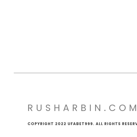
RUSHARBIN.CO
COPYRIGHT 2022 UFABET999. ALL RIGHTS RESER