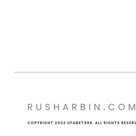
RUSHARBIN.CO
COPYRIGHT 2022 UFABET999. ALL RIGHTS RESER