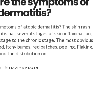
re the symptoms of
dermatitis?
mptoms of atopic dermatitis? The skin rash
itis has several stages of skin inflammation,
stage to the chronic stage. The most obvious
d, itchy bumps, red patches, peeling. Flaking,
and the distribution on
5
in
BEAUTY & HEALTH