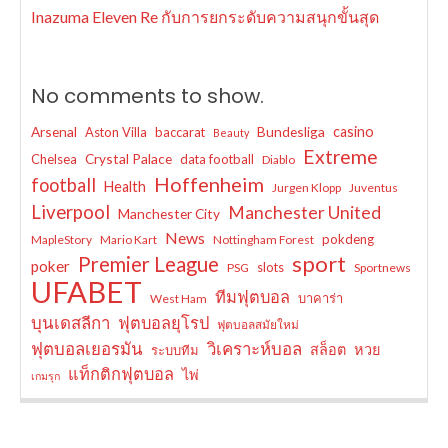
Inazuma Eleven Re กับการยกระดับความสนุกขั้นสุด
No comments to show.
Arsenal
Bundesliga
casino
Aston Villa
baccarat
Beauty
Extreme
Crystal Palace
Chelsea
data football
Diablo
Hoffenheim
football
Health
Jurgen Klopp
Juventus
Liverpool
Manchester United
Manchester City
News
pokdeng
MapleStory
Mario Kart
Nottingham Forest
sport
Premier League
poker
slots
PSG
Sportnews
UFABET
ทีมฟุตบอล
บาคาร่า
West Ham
บุนเดสลีกา
ฟุตบอลยุโรป
ฟุตบอลสมัยใหม่
ฟุตบอลเยอรมัน
วิเคราะห์บอล
สล็อต
หวย
ระบบทีม
แท็กติกฟุตบอล
ไพ่
เกมรุก