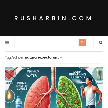
RUSHARBIN.COM
Tag Archives:
natural expectorant