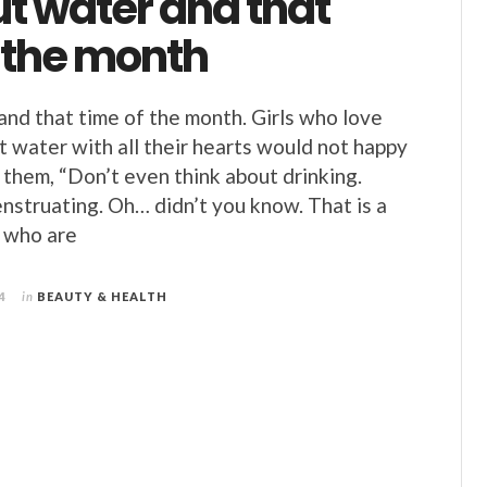
t water and that
f the month
nd that time of the month. Girls who love
t water with all their hearts would not happy
 them, “Don’t even think about drinking.
nstruating. Oh… didn’t you know. That is a
e who are
4
in
BEAUTY & HEALTH