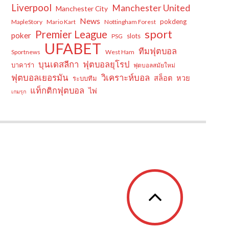
Liverpool
Manchester United
Manchester City
News
pokdeng
MapleStory
Mario Kart
Nottingham Forest
sport
Premier League
poker
slots
PSG
UFABET
ทีมฟุตบอล
Sportnews
West Ham
บุนเดสลีกา
ฟุตบอลยุโรป
บาคาร่า
ฟุตบอลสมัยใหม่
ฟุตบอลเยอรมัน
วิเคราะห์บอล
สล็อต
หวย
ระบบทีม
แท็กติกฟุตบอล
ไพ่
เกมรุก