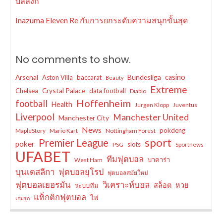
บัลลังก์
Inazuma Eleven Re กับการยกระดับความสนุกขั้นสุด
No comments to show.
Arsenal
Bundesliga
casino
Aston Villa
baccarat
Beauty
Extreme
Crystal Palace
Chelsea
data football
Diablo
Hoffenheim
football
Health
Jurgen Klopp
Juventus
Liverpool
Manchester United
Manchester City
News
pokdeng
MapleStory
Mario Kart
Nottingham Forest
sport
Premier League
poker
slots
PSG
Sportnews
UFABET
ทีมฟุตบอล
บาคาร่า
West Ham
บุนเดสลีกา
ฟุตบอลยุโรป
ฟุตบอลสมัยใหม่
ฟุตบอลเยอรมัน
วิเคราะห์บอล
สล็อต
หวย
ระบบทีม
แท็กติกฟุตบอล
ไพ่
เกมรุก