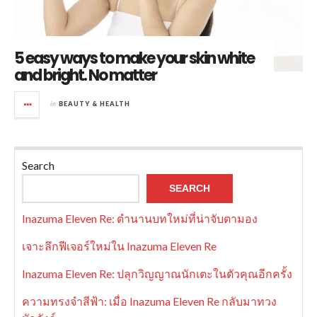
5 easy ways to make your skin white
and bright. No matter
in
BEAUTY & HEALTH
Search
SEARCH
Inazuma Eleven Re: ตำนานบทใหม่ที่น่าจับตามอง
เจาะลึกฟีเจอร์ใหม่ใน Inazuma Eleven Re
Inazuma Eleven Re: ปลุกวิญญาณนักเตะในตัวคุณอีกครั้ง
ความทรงจำสีฟ้า: เมื่อ Inazuma Eleven Re กลับมาทวง