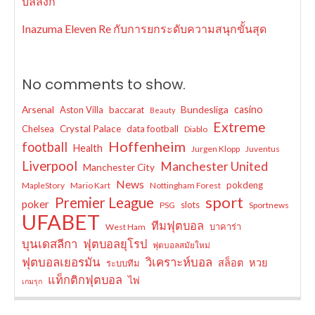
บัลลังก์
Inazuma Eleven Re กับการยกระดับความสนุกขั้นสุด
No comments to show.
Arsenal
Bundesliga
casino
Aston Villa
baccarat
Beauty
Extreme
Crystal Palace
Chelsea
data football
Diablo
Hoffenheim
football
Health
Jurgen Klopp
Juventus
Liverpool
Manchester United
Manchester City
News
pokdeng
MapleStory
Mario Kart
Nottingham Forest
sport
Premier League
poker
slots
PSG
Sportnews
UFABET
ทีมฟุตบอล
บาคาร่า
West Ham
บุนเดสลีกา
ฟุตบอลยุโรป
ฟุตบอลสมัยใหม่
ฟุตบอลเยอรมัน
วิเคราะห์บอล
สล็อต
หวย
ระบบทีม
แท็กติกฟุตบอล
ไพ่
เกมรุก