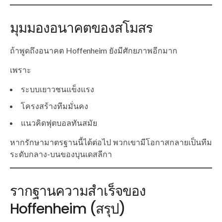
มุมมองอนาคตของสโมสร
ถ้าพูดถึงอนาคต Hoffenheim ยังมีศักยภาพอีกมาก
เพราะ
ระบบเยาวชนแข็งแรง
โครงสร้างทีมมั่นคง
แนวคิดฟุตบอลทันสมัย
หากรักษามาตรฐานนี้ได้ต่อไป พวกเขามีโอกาสกลายเป็นทีม
ระดับกลาง-บนของบุนเดสลีกา
รากฐานความสำเร็จของ
Hoffenheim (สรุป)