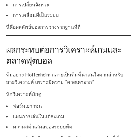
การเปลี่ยนจังหวะ
การเคลื่อนที่เป็นระบบ
นี่คือผลลัพธ์ของการวางรากฐานที่ดี
ผลกระทบต่อการวิเคราะห์เกมและ
ตลาดฟุตบอล
ทีมอย่าง Hoffenheim กลายเป็นทีมที่น่าสนใจมากสำหรับ
สายวิเคราะห์ เพราะมีความ “คาดเดายาก”
นักวิเคราะห์มักดู
ฟอร์มเยาวชน
แผนการเล่นในแต่ละเกม
ความสม่ำเสมอของระบบทีม