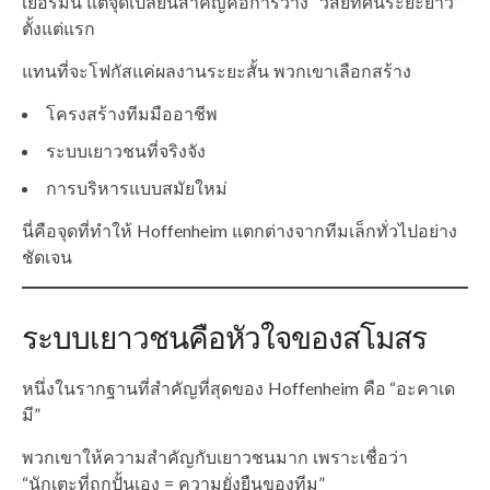
เยอรมนี แต่จุดเปลี่ยนสำคัญคือการวาง “วิสัยทัศน์ระยะยาว”
ตั้งแต่แรก
แทนที่จะโฟกัสแค่ผลงานระยะสั้น พวกเขาเลือกสร้าง
โครงสร้างทีมมืออาชีพ
ระบบเยาวชนที่จริงจัง
การบริหารแบบสมัยใหม่
นี่คือจุดที่ทำให้ Hoffenheim แตกต่างจากทีมเล็กทั่วไปอย่าง
ชัดเจน
ระบบเยาวชนคือหัวใจของสโมสร
หนึ่งในรากฐานที่สำคัญที่สุดของ Hoffenheim คือ “อะคาเด
มี”
พวกเขาให้ความสำคัญกับเยาวชนมาก เพราะเชื่อว่า
“นักเตะที่ถูกปั้นเอง = ความยั่งยืนของทีม”