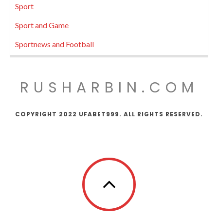
Sport
Sport and Game
Sportnews and Football
RUSHARBIN.COM
COPYRIGHT 2022 UFABET999. ALL RIGHTS RESERVED.