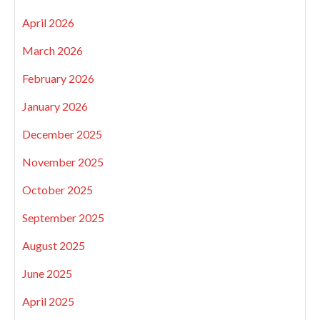
April 2026
March 2026
February 2026
January 2026
December 2025
November 2025
October 2025
September 2025
August 2025
June 2025
April 2025