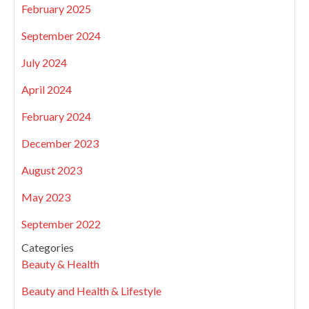
February 2025
September 2024
July 2024
April 2024
February 2024
December 2023
August 2023
May 2023
September 2022
Categories
Beauty & Health
Beauty and Health & Lifestyle