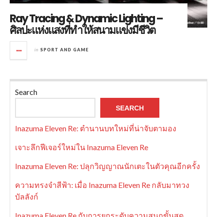
Ray Tracing & Dynamic Lighting –
ศิลปะแห่งแสงที่ทำให้สนามแข่งมีชีวิต
in
SPORT AND GAME
Search
SEARCH
Inazuma Eleven Re: ตำนานบทใหม่ที่น่าจับตามอง
เจาะลึกฟีเจอร์ใหม่ใน Inazuma Eleven Re
Inazuma Eleven Re: ปลุกวิญญาณนักเตะในตัวคุณอีกครั้ง
ความทรงจำสีฟ้า: เมื่อ Inazuma Eleven Re กลับมาทวง
บัลลังก์
Inazuma Eleven Re กับการยกระดับความสนุกขั้นสุด