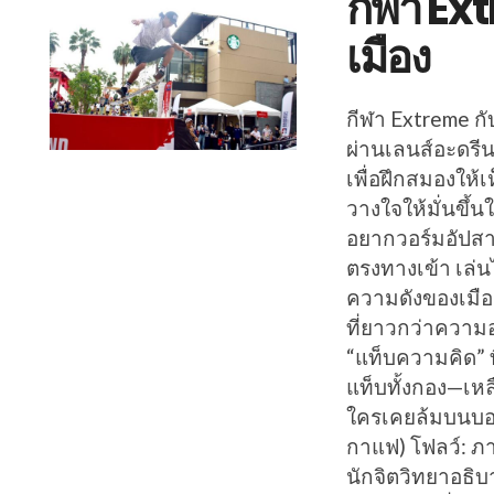
กีฬา Ex
เมือง
กีฬา Extreme กั
ผ่านเลนส์อะดรีน
เพื่อฝึกสมองให้เ
วางใจให้มั่นขึ้น
อยากวอร์มอัปสาย
ตรงทางเข้า เล่นไ
ความดังของเมือ
ที่ยาวกว่าควา
“แท็บความคิด” ที
แท็บทั้งกอง—เหลื
ใครเคยล้มบนบอร์
กาแฟ) โฟลว์: ภา
นักจิตวิทยาอธิ