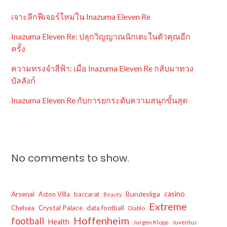
เจาะลึกฟีเจอร์ใหม่ใน Inazuma Eleven Re
Inazuma Eleven Re: ปลุกวิญญาณนักเตะในตัวคุณอีก
ครั้ง
ความทรงจำสีฟ้า: เมื่อ Inazuma Eleven Re กลับมาทวง
บัลลังก์
Inazuma Eleven Re กับการยกระดับความสนุกขั้นสุด
No comments to show.
Arsenal
Bundesliga
casino
Aston Villa
baccarat
Beauty
Extreme
Crystal Palace
Chelsea
data football
Diablo
Hoffenheim
football
Health
Jurgen Klopp
Juventus