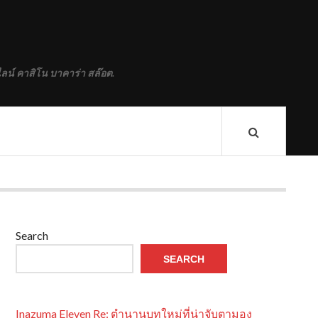
ลน์ คาสิโน บาคาร่า สล๊อต.
Search
SEARCH
Inazuma Eleven Re: ตำนานบทใหม่ที่น่าจับตามอง