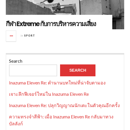
กีฬา Extreme กับการบริหารความเสี่ยง
in
SPORT
Search
SEARCH
Inazuma Eleven Re: ตำนานบทใหม่ที่น่าจับตามอง
เจาะลึกฟีเจอร์ใหม่ใน Inazuma Eleven Re
Inazuma Eleven Re: ปลุกวิญญาณนักเตะในตัวคุณอีกครั้ง
ความทรงจำสีฟ้า: เมื่อ Inazuma Eleven Re กลับมาทวง
บัลลังก์