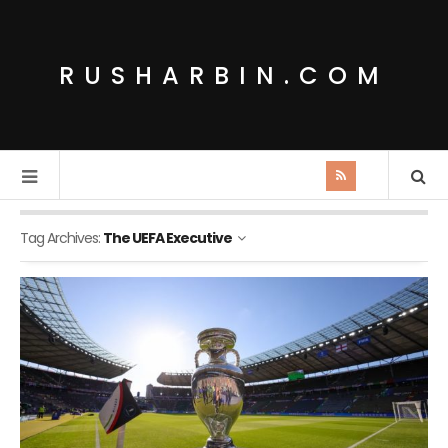
RUSHARBIN.COM
Tag Archives:
The UEFA Executive