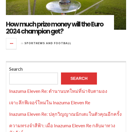
How much prize money will the Euro
2024 champion get?
in
SPORTNEWS AND FOOTBALL
Search
SEARCH
Inazuma Eleven Re: ตำนานบทใหม่ที่น่าจับตามอง
เจาะลึกฟีเจอร์ใหม่ใน Inazuma Eleven Re
Inazuma Eleven Re: ปลุกวิญญาณนักเตะในตัวคุณอีกครั้ง
ความทรงจำสีฟ้า: เมื่อ Inazuma Eleven Re กลับมาทวง