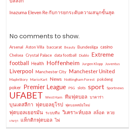
บัลลังก์
Inazuma Eleven Re กับการยกระดับความสนุกขั้นสุด
No comments to show.
Arsenal
Bundesliga
casino
Aston Villa
baccarat
Beauty
Extreme
Crystal Palace
Chelsea
data football
Diablo
Hoffenheim
football
Health
Jurgen Klopp
Juventus
Liverpool
Manchester United
Manchester City
News
pokdeng
MapleStory
Mario Kart
Nottingham Forest
sport
Premier League
poker
slots
PSG
Sportnews
UFABET
ทีมฟุตบอล
บาคาร่า
West Ham
บุนเดสลีกา
ฟุตบอลยุโรป
ฟุตบอลสมัยใหม่
ฟุตบอลเยอรมัน
วิเคราะห์บอล
สล็อต
หวย
ระบบทีม
แท็กติกฟุตบอล
ไพ่
เกมรุก