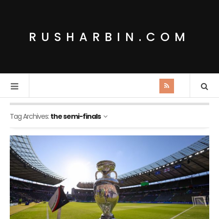
RUSHARBIN.COM
Tag Archives:
the semi-finals