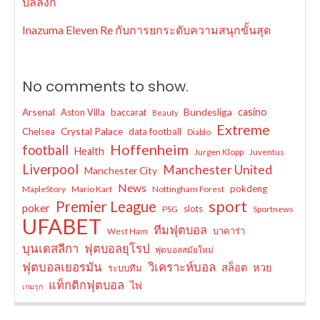
บัลลังก์
Inazuma Eleven Re กับการยกระดับความสนุกขั้นสุด
No comments to show.
Arsenal
Bundesliga
casino
Aston Villa
baccarat
Beauty
Extreme
Crystal Palace
Chelsea
data football
Diablo
Hoffenheim
football
Health
Jurgen Klopp
Juventus
Liverpool
Manchester United
Manchester City
News
pokdeng
MapleStory
Mario Kart
Nottingham Forest
sport
Premier League
poker
slots
PSG
Sportnews
UFABET
ทีมฟุตบอล
บาคาร่า
West Ham
บุนเดสลีกา
ฟุตบอลยุโรป
ฟุตบอลสมัยใหม่
ฟุตบอลเยอรมัน
วิเคราะห์บอล
สล็อต
หวย
ระบบทีม
แท็กติกฟุตบอล
ไพ่
เกมรุก