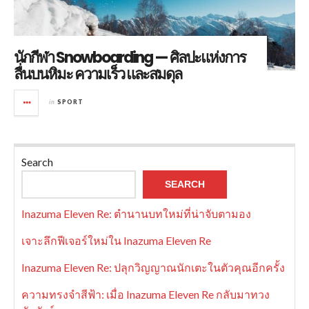
นักกีฬา Snowboarding — ศิลปะแห่งการ
ลื่นบนหิมะ ความเร็ว และสมดุล
in
SPORT
Search
SEARCH
Inazuma Eleven Re: ตำนานบทใหม่ที่น่าจับตามอง
เจาะลึกฟีเจอร์ใหม่ใน Inazuma Eleven Re
Inazuma Eleven Re: ปลุกวิญญาณนักเตะในตัวคุณอีกครั้ง
ความทรงจำสีฟ้า: เมื่อ Inazuma Eleven Re กลับมาทวง