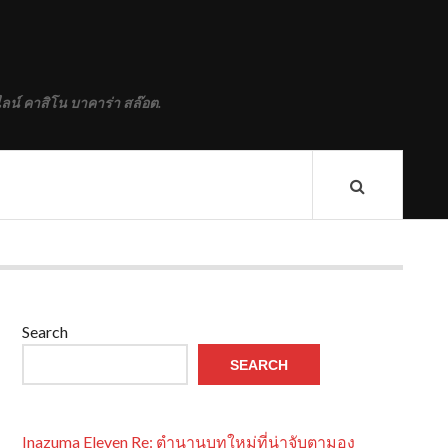
ลน์ คาสิโน บาคาร่า สล๊อต.
Search
SEARCH
Inazuma Eleven Re: ตำนานบทใหม่ที่น่าจับตามอง