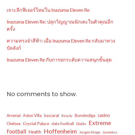
เจาะลึกฟีเจอร์ใหม่ใน Inazuma Eleven Re
Inazuma Eleven Re: ปลุกวิญญาณนักเตะในตัวคุณอีก
ครั้ง
ความทรงจำสีฟ้า: เมื่อ Inazuma Eleven Re กลับมาทวง
บัลลังก์
Inazuma Eleven Re กับการยกระดับความสนุกขั้นสุด
No comments to show.
Arsenal
Bundesliga
casino
Aston Villa
baccarat
Beauty
Extreme
Crystal Palace
Chelsea
data football
Diablo
Hoffenheim
football
Health
Jurgen Klopp
Juventus