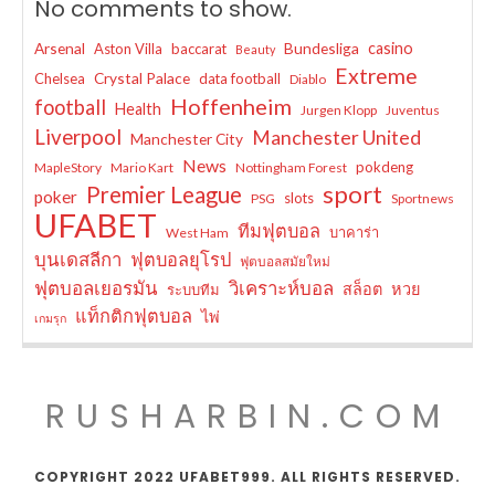
No comments to show.
Arsenal
Bundesliga
casino
Aston Villa
baccarat
Beauty
Extreme
Crystal Palace
Chelsea
data football
Diablo
Hoffenheim
football
Health
Jurgen Klopp
Juventus
Liverpool
Manchester United
Manchester City
News
pokdeng
MapleStory
Mario Kart
Nottingham Forest
sport
Premier League
poker
slots
PSG
Sportnews
UFABET
ทีมฟุตบอล
บาคาร่า
West Ham
บุนเดสลีกา
ฟุตบอลยุโรป
ฟุตบอลสมัยใหม่
ฟุตบอลเยอรมัน
วิเคราะห์บอล
สล็อต
หวย
ระบบทีม
แท็กติกฟุตบอล
ไพ่
เกมรุก
RUSHARBIN.COM
COPYRIGHT 2022 UFABET999. ALL RIGHTS RESERVED.