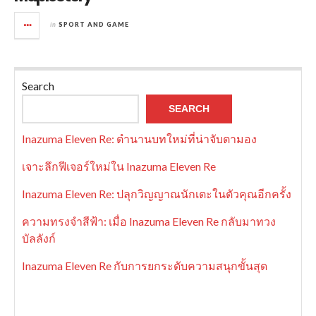
in
SPORT AND GAME
Search
SEARCH
Inazuma Eleven Re: ตำนานบทใหม่ที่น่าจับตามอง
เจาะลึกฟีเจอร์ใหม่ใน Inazuma Eleven Re
Inazuma Eleven Re: ปลุกวิญญาณนักเตะในตัวคุณอีกครั้ง
ความทรงจำสีฟ้า: เมื่อ Inazuma Eleven Re กลับมาทวง
บัลลังก์
Inazuma Eleven Re กับการยกระดับความสนุกขั้นสุด