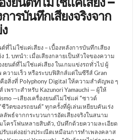
่องยนต์ที่ไม่ใช่แค่เสียง –
ังการบันทึกเสียงจริงจาก
่ง
ต์ที่ไม่ใช่แค่เสียง – เบื้องหลังการบันทึกเสียง
ง 1. บทนำ: เมื่อเสียงกลายเป็นหัวใจของความ
องยนต์ที่ไม่ใช่แค่เสียง ในเกมแข่งรถทั่วไป ผู้
ความเร็ว หรือระบบฟิสิกส์แต่ในซีรีส์ Gran
 คือสิ่งที่ Polyphony Digital ให้ความสำคัญพอ ๆ
์ เพราะสำหรับ Kazunori Yamauchi — ผู้ให้
ismo —เสียงเครื่องยนต์ไม่ใช่แค่ “ซาวด์
ชีวิตของรถยนต์” ทุกครั้งที่ผู้เล่นเหยียบคันเร่ง
ือผลลัพธ์จากกระบวนการอัดเสียงจริงในสนาม
านไมโครโฟนหลายสิบตัว, บันทึกด้วยความละเอียด
รปรับแต่งอย่างประณีตเหมือนการทำเพลงคลาส