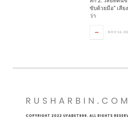
สิก 2. วิสัยทัศน
ขับด้วยมือ” เสียง
ว่า
NOV 14, 20
RUSHARBIN.CO
COPYRIGHT 2022 UFABET999. ALL RIGHTS RESER