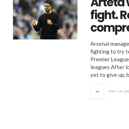
Arteta 
fight. 
compre
Arsenal manager
fighting to try
Premier League 
leagues After l
yet to give up, 
MAY 14, 20