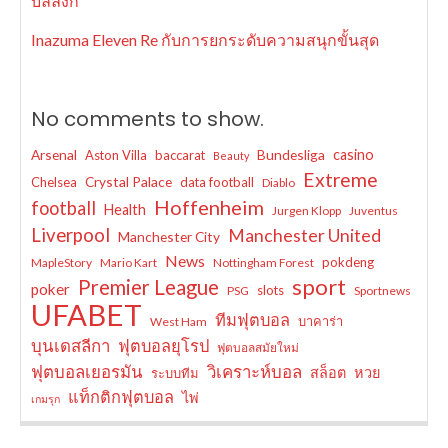
บัลลังก์
Inazuma Eleven Re กับการยกระดับความสนุกขั้นสุด
No comments to show.
Arsenal
Bundesliga
casino
Aston Villa
baccarat
Beauty
Extreme
Crystal Palace
Chelsea
data football
Diablo
Hoffenheim
football
Health
Jurgen Klopp
Juventus
Liverpool
Manchester United
Manchester City
News
pokdeng
MapleStory
Mario Kart
Nottingham Forest
sport
Premier League
poker
slots
PSG
Sportnews
UFABET
ทีมฟุตบอล
บาคาร่า
West Ham
บุนเดสลีกา
ฟุตบอลยุโรป
ฟุตบอลสมัยใหม่
ฟุตบอลเยอรมัน
วิเคราะห์บอล
สล็อต
หวย
ระบบทีม
แท็กติกฟุตบอล
ไพ่
เกมรุก