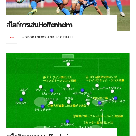
สไตล์การเล่น Hoffenheim
in
SPORTNEWS AND FOOTBALL