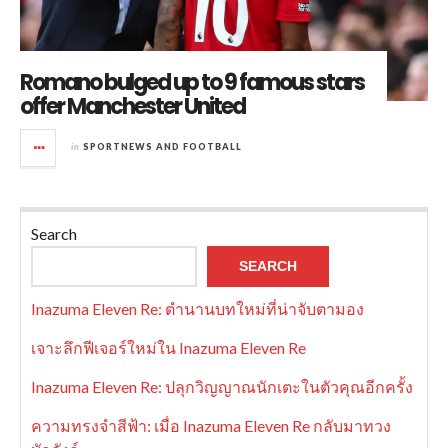
Romano bulged up to 9 famous stars
offer Manchester United
in
SPORTNEWS AND FOOTBALL
Search
SEARCH
Inazuma Eleven Re: ตำนานบทใหม่ที่น่าจับตามอง
เจาะลึกฟีเจอร์ใหม่ใน Inazuma Eleven Re
Inazuma Eleven Re: ปลุกวิญญาณนักเตะในตัวคุณอีกครั้ง
ความทรงจำสีฟ้า: เมื่อ Inazuma Eleven Re กลับมาทวง