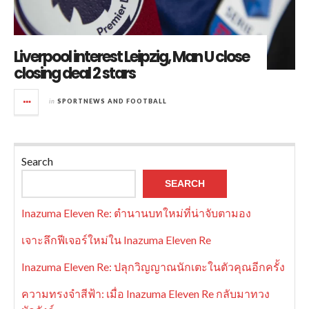
Liverpool interest Leipzig, Man U close
closing deal 2 stars
in
SPORTNEWS AND FOOTBALL
Search
SEARCH
Inazuma Eleven Re: ตำนานบทใหม่ที่น่าจับตามอง
เจาะลึกฟีเจอร์ใหม่ใน Inazuma Eleven Re
Inazuma Eleven Re: ปลุกวิญญาณนักเตะในตัวคุณอีกครั้ง
ความทรงจำสีฟ้า: เมื่อ Inazuma Eleven Re กลับมาทวง