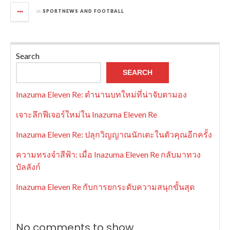
in
SPORTNEWS AND FOOTBALL
Search
SEARCH
Inazuma Eleven Re: ตำนานบทใหม่ที่น่าจับตามอง
เจาะลึกฟีเจอร์ใหม่ใน Inazuma Eleven Re
Inazuma Eleven Re: ปลุกวิญญาณนักเตะในตัวคุณอีกครั้ง
ความทรงจำสีฟ้า: เมื่อ Inazuma Eleven Re กลับมาทวง
บัลลังก์
Inazuma Eleven Re กับการยกระดับความสนุกขั้นสุด
No comments to show.