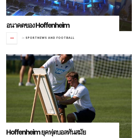
อนาคตของ Hoffenheim
in
SPORTNEWS AND FOOTBALL
Hoffenheim ยุคฟุตบอลทันสมัย