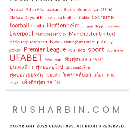
Arsenal
Bundesliga
casino
Aston Villa
baccarat
Beauty
Extreme
Crystal Palace
Chelsea
data football
Diablo
Hoffenheim
football
Health
Jurgen Klopp
Juventus
Liverpool
Manchester United
Manchester City
News
pokdeng
MapleStory
Mario Kart
Nottingham Forest
sport
Premier League
poker
slots
PSG
Sportnews
UFABET
ทีมฟุตบอล
บาคาร่า
West Ham
บุนเดสลีกา
ฟุตบอลยุโรป
ฟุตบอลสมัยใหม่
ฟุตบอลเยอรมัน
วิเคราะห์บอล
สล็อต
หวย
ระบบทีม
แท็กติกฟุตบอล
ไพ่
เกมรุก
RUSHARBIN.COM
COPYRIGHT 2022 UFABET999. ALL RIGHTS RESERVED.