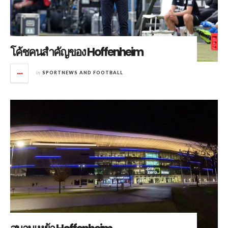
โค้ชคนสำคัญของ Hoffenheim
in
SPORTNEWS AND FOOTBALL