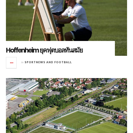
Hoffenheim ยุคฟุตบอลทันสมัย
in
SPORTNEWS AND FOOTBALL