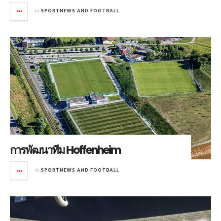
in
SPORTNEWS AND FOOTBALL
การพัฒนาทีม Hoffenheim
in
SPORTNEWS AND FOOTBALL