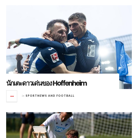
นักเตะดาวเด่นของ Hoffenheim
in
SPORTNEWS AND FOOTBALL