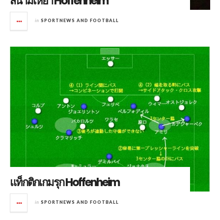
สนามเหย้า Hoffenheim
in
SPORTNEWS AND FOOTBALL
แท็กติกเกมรุก Hoffenheim
in
SPORTNEWS AND FOOTBALL