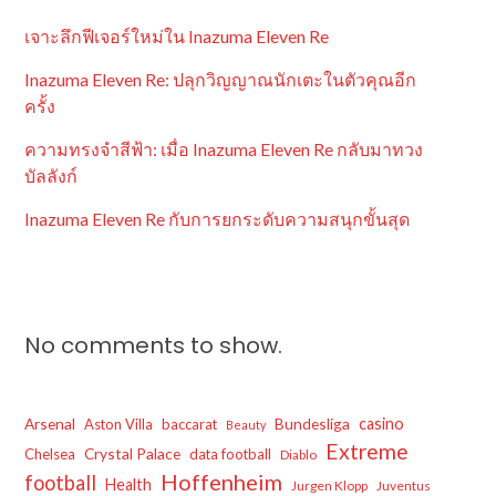
เจาะลึกฟีเจอร์ใหม่ใน Inazuma Eleven Re
Inazuma Eleven Re: ปลุกวิญญาณนักเตะในตัวคุณอีก
ครั้ง
ความทรงจำสีฟ้า: เมื่อ Inazuma Eleven Re กลับมาทวง
บัลลังก์
Inazuma Eleven Re กับการยกระดับความสนุกขั้นสุด
No comments to show.
Arsenal
Bundesliga
casino
Aston Villa
baccarat
Beauty
Extreme
Crystal Palace
Chelsea
data football
Diablo
Hoffenheim
football
Health
Jurgen Klopp
Juventus