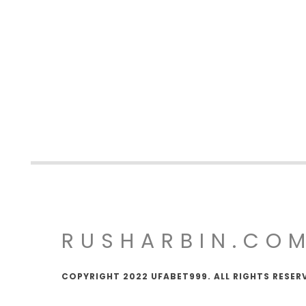
RUSHARBIN.CO
COPYRIGHT 2022 UFABET999. ALL RIGHTS RESER