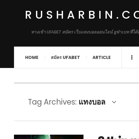
RUSHARBIN.C
ทางเข้า UFABET สมัคร เว็บแทงบอลออนไลน์ ยูฟ่าเบท ที่ได
HOME
สมัคร UFABET
ARTICLE
Tag Archives:
แทงบอล