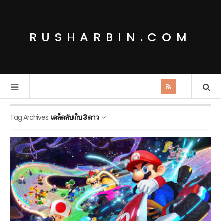
RUSHARBIN.COM
Tag Archives:
เคล็ดลับเก็บ 3 ดาว