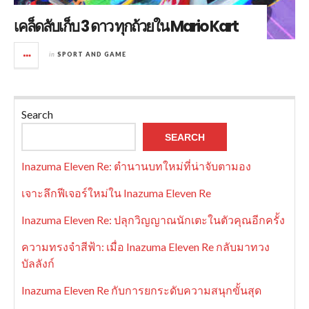
เคล็ดลับเก็บ 3 ดาว ทุกถ้วยใน Mario Kart
in
SPORT AND GAME
Search
SEARCH
Inazuma Eleven Re: ตำนานบทใหม่ที่น่าจับตามอง
เจาะลึกฟีเจอร์ใหม่ใน Inazuma Eleven Re
Inazuma Eleven Re: ปลุกวิญญาณนักเตะในตัวคุณอีกครั้ง
ความทรงจำสีฟ้า: เมื่อ Inazuma Eleven Re กลับมาทวง
บัลลังก์
Inazuma Eleven Re กับการยกระดับความสนุกขั้นสุด