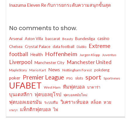
Inazuma Eleven Re กับการยกระดับความสนุกขั้นสุด
No comments to show.
Arsenal
Bundesliga
casino
Aston Villa
baccarat
Beauty
Extreme
Crystal Palace
Chelsea
data football
Diablo
Hoffenheim
football
Health
Jurgen Klopp
Juventus
Liverpool
Manchester United
Manchester City
News
pokdeng
MapleStory
Mario Kart
Nottingham Forest
sport
Premier League
poker
slots
PSG
Sportnews
UFABET
ทีมฟุตบอล
บาคาร่า
West Ham
บุนเดสลีกา
ฟุตบอลยุโรป
ฟุตบอลสมัยใหม่
ฟุตบอลเยอรมัน
วิเคราะห์บอล
สล็อต
หวย
ระบบทีม
แท็กติกฟุตบอล
ไพ่
เกมรุก