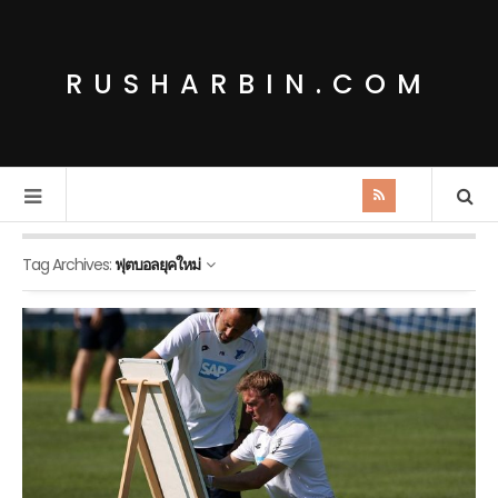
RUSHARBIN.COM
Tag Archives:
ฟุตบอลยุคใหม่