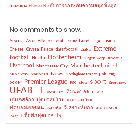
Inazuma Eleven Re กับการยกระดับความสนุกขั้นสุด
No comments to show.
Arsenal
Bundesliga
casino
Aston Villa
baccarat
Beauty
Extreme
Crystal Palace
Chelsea
data football
Diablo
Hoffenheim
football
Health
Jurgen Klopp
Juventus
Liverpool
Manchester United
Manchester City
News
pokdeng
MapleStory
Mario Kart
Nottingham Forest
sport
Premier League
poker
slots
PSG
Sportnews
UFABET
ทีมฟุตบอล
บาคาร่า
West Ham
บุนเดสลีกา
ฟุตบอลยุโรป
ฟุตบอลสมัยใหม่
ฟุตบอลเยอรมัน
วิเคราะห์บอล
สล็อต
หวย
ระบบทีม
แท็กติกฟุตบอล
ไพ่
เกมรุก