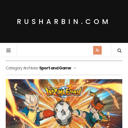
RUSHARBIN.COM
Category Archives:
Sport and Game