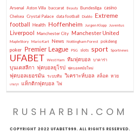
Arsenal
Bundesliga
casino
Aston Villa
baccarat
Beauty
Extreme
Crystal Palace
Chelsea
data football
Diablo
Hoffenheim
football
Health
Jurgen Klopp
Juventus
Liverpool
Manchester United
Manchester City
News
pokdeng
MapleStory
Mario Kart
Nottingham Forest
sport
Premier League
poker
slots
PSG
Sportnews
UFABET
ทีมฟุตบอล
บาคาร่า
West Ham
บุนเดสลีกา
ฟุตบอลยุโรป
ฟุตบอลสมัยใหม่
ฟุตบอลเยอรมัน
วิเคราะห์บอล
สล็อต
หวย
ระบบทีม
แท็กติกฟุตบอล
ไพ่
เกมรุก
RUSHARBIN.COM
COPYRIGHT 2022 UFABET999. ALL RIGHTS RESERVED.