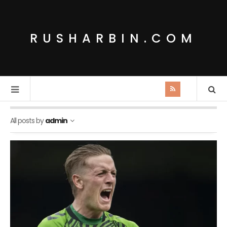
RUSHARBIN.COM
All posts by
admin