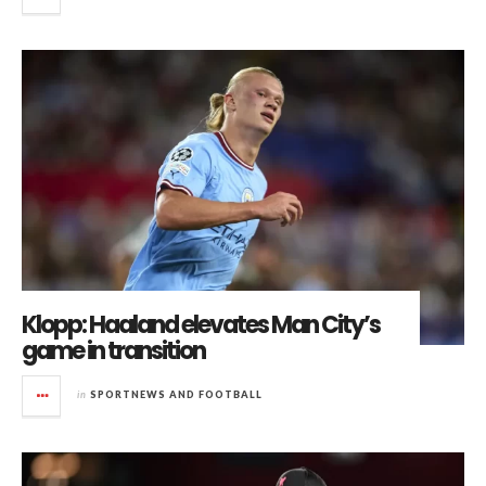
Klopp: Haaland elevates Man City’s
game in transition
in
SPORTNEWS AND FOOTBALL