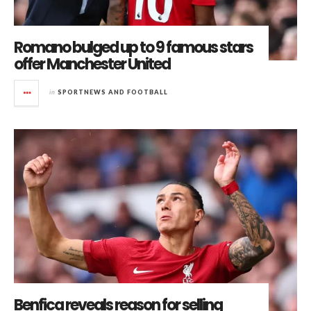
Romano bulged up to 9 famous stars
offer Manchester United
in
SPORTNEWS AND FOOTBALL
Benfica reveals reason for selling