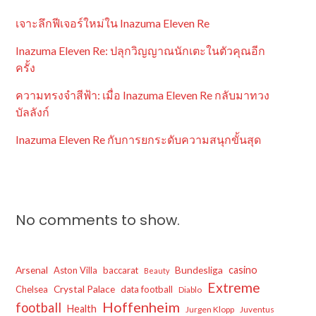
เจาะลึกฟีเจอร์ใหม่ใน Inazuma Eleven Re
Inazuma Eleven Re: ปลุกวิญญาณนักเตะในตัวคุณอีก
ครั้ง
ความทรงจำสีฟ้า: เมื่อ Inazuma Eleven Re กลับมาทวง
บัลลังก์
Inazuma Eleven Re กับการยกระดับความสนุกขั้นสุด
No comments to show.
Arsenal
Bundesliga
casino
Aston Villa
baccarat
Beauty
Extreme
Crystal Palace
Chelsea
data football
Diablo
Hoffenheim
football
Health
Jurgen Klopp
Juventus