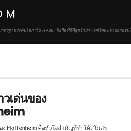
OM
้มาตรฐานระดับโลก เว็บ UFABET มือถือ ที่ดีที่สุดในประเทศไทย แทงบอลออนไ
าวเด่นของ
heim
อง Hoffenheim คือหัวใจสำคัญที่ทำให้สโมสร