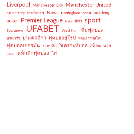
Liverpool
Manchester United
Manchester City
News
pokdeng
MapleStory
Mario Kart
Nottingham Forest
sport
Premier League
poker
slots
PSG
UFABET
ทีมฟุตบอล
Sportnews
West Ham
บุนเดสลีกา
ฟุตบอลยุโรป
บาคาร่า
ฟุตบอลสมัยใหม่
ฟุตบอลเยอรมัน
วิเคราะห์บอล
สล็อต
หวย
ระบบทีม
แท็กติกฟุตบอล
ไพ่
เกมรุก