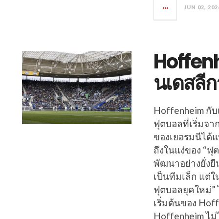
JUN 02, 202
Hoffenh
นเดสลีก
Hoffenheim กับ
ฟุตบอลที่เริ่มจา
ของเยอรมนีได้แบ
ถึงในแง่ของ “ฟุ
พัฒนาอย่างยั่ง
เป็นทีมเล็ก แต่
ฟุตบอลยุคใหม่” ไ
เริ่มต้นของ Ho
Hoffenheim ไม่ไ