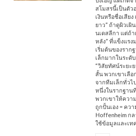
บังเอิญ แต่เกิด
สโมสรนี้เป็นตัวอ
เงินหรือชื่อเสี
ยาว” ถ้าดูผิวเ
นเดสลีกา แต่ถ้า
หลัง” ที่แข็งแ
เริ่มต้นของราก
เล็กมากในระดับ
“วิสัยทัศน์ระยะ
สั้น พวกเขาเลือก
จากทีมเล็กทั่ว
หนึ่งในรากฐานที
พวกเขาให้ความส
ถูกปั้นเอง = ความ
Hoffenheim กล
ใช้ข้อมูลและเท